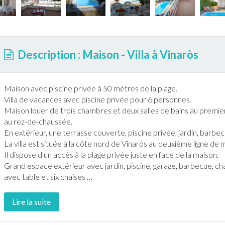
Description : Maison - Villa à Vinaròs
Maison avec
piscine
privée à 50 mètres de la plage.
Villa de vacances avec
piscine
privée pour 6 personnes.
Maison louer de trois chambres et deux salles de bains au premier
au rez-de-chaussée.
En extérieur, une
terrasse
couverte,
piscine
privée,
jardin
,
barbec
La villa est située à la côte nord de
Vinaròs
au deuxième ligne de m
Il dispose d'un accès à la plage privée juste en face de la maison.
Grand espace extérieur avec
jardin
,
piscine
, garage,
barbecue
, c
avec table et six chaises
…
Lire la suite