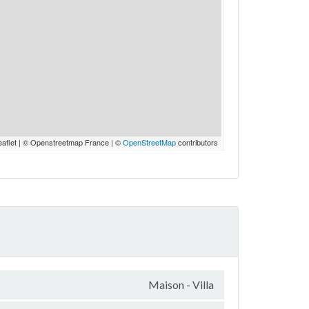
eaflet | © Openstreetmap France | ©
OpenStreetMap
contributors
Maison - Villa