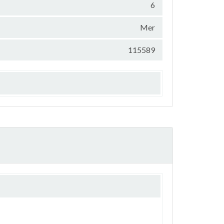
6
Mer
115589