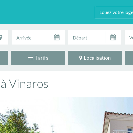
Louez votre log
V
Tarifs
Localisation
 à Vinaros