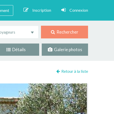
Inscription
Connexion
ement
Rechercher
oyageurs
Détails
Galerie photos
Retour à la liste