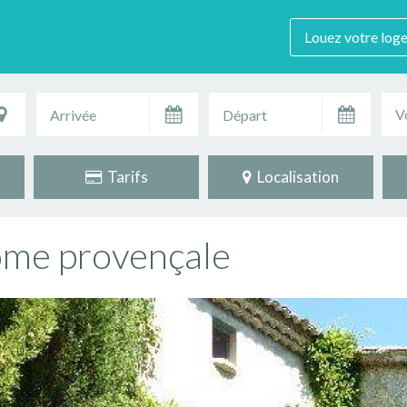
Louez votre log
V
Tarifs
Localisation
ôme provençale