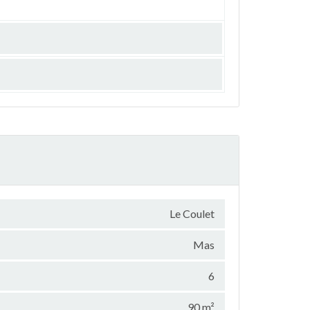
Le Coulet
Mas
6
90 m²