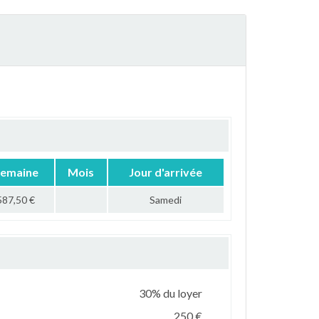
emaine
Mois
Jour d'arrivée
587,50 €
Samedi
30% du loyer
250 €