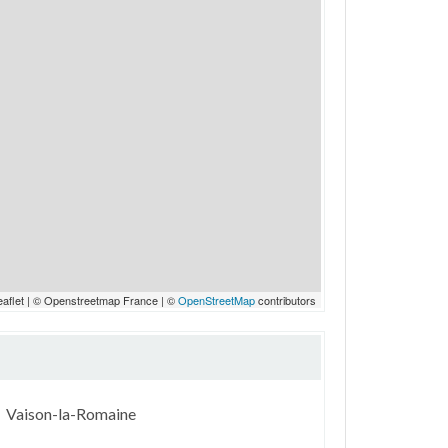
eaflet | © Openstreetmap France | ©
OpenStreetMap
contributors
Vaison-la-Romaine