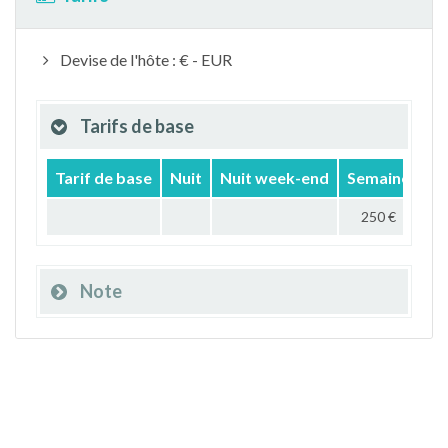
Devise de l'hôte : € - EUR
Tarifs de base
Tarif de base
Nuit
Nuit week-end
Semaine
Mo
250 €
Note