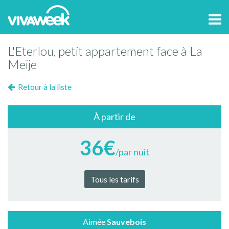
Tog
navi
L'Eterlou, petit appartement face à La
Meije
Retour à la liste
À partir de
36€
/par nuit
Tous les tarifs
Aimée
Sauvebois