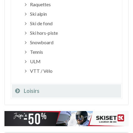
Raquettes
Ski alpin
Ski de fond
Ski hors-piste
Snowboard
Tennis
ULM
VTT / Vélo
Loisirs