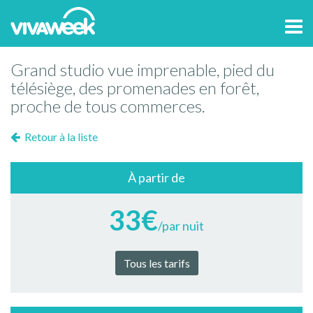
Tog
navi
Grand studio vue imprenable, pied du
télésiège, des promenades en forêt,
proche de tous commerces.
Retour à la liste
À partir de
33€
/par nuit
Tous les tarifs