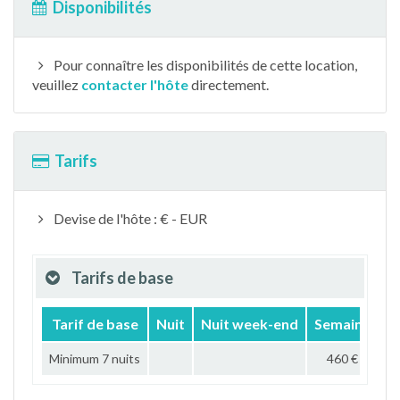
Disponibilités
Pour connaître les disponibilités de cette location,
veuillez
contacter l'hôte
directement.
Tarifs
Devise de l'hôte : € - EUR
Tarifs de base
Tarif de base
Nuit
Nuit week-end
Semaine
M
Minimum 7 nuits
460 €
1 