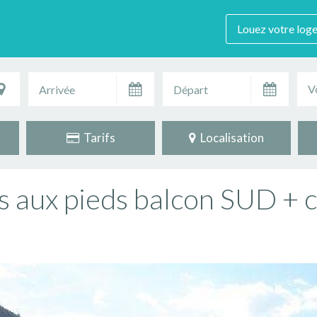
Louez votre log
V
Tarifs
Localisation
s aux pieds balcon SUD +