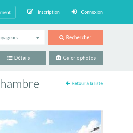
Inscription
Connexion
ement
Rechercher
oyageurs
Détails
Galerie photos
 chambre
Retour à la liste