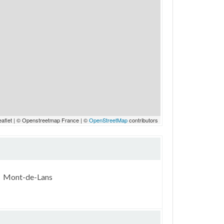
eaflet | © Openstreetmap France | ©
OpenStreetMap
contributors
Mont-de-Lans