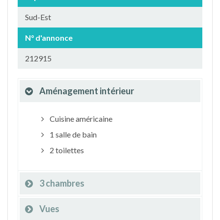
Sud-Est
N° d'annonce
212915
Aménagement intérieur
Cuisine américaine
1 salle de bain
2 toilettes
3 chambres
Vues