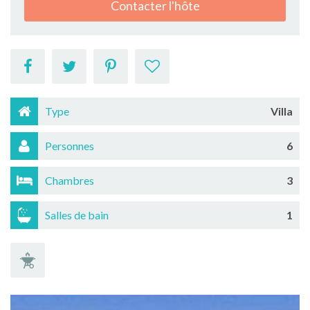
Contacter l'hôte
Type
Villa
Personnes
6
Chambres
3
Salles de bain
1