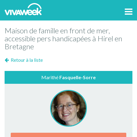
Tog
navi
Maison de famille en front de mer,
accessible pers handicapées à Hirel en
Bretagne
Retour à la liste
Marithé
Fasquelle-Sorre