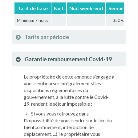
Tarif de base
Nuit
Nuit week-end
Semaine
M
Minimum 7 nuits
350 €
Tarifs par période
Garantie remboursement Covid-19
Le propriétaire de cette annonce s’engage à
vous rembourser intégralement si les
dispositions réglementaires du
gouvernement, à la lutte contre le Covid-
19, rendent le séjour impossible :
Si vous vous retrouvez dans
l'impossibilité de vous rendre sur le lieu du
bien(confinement, interdiction de
déplacement, ...), le propriétaire vous