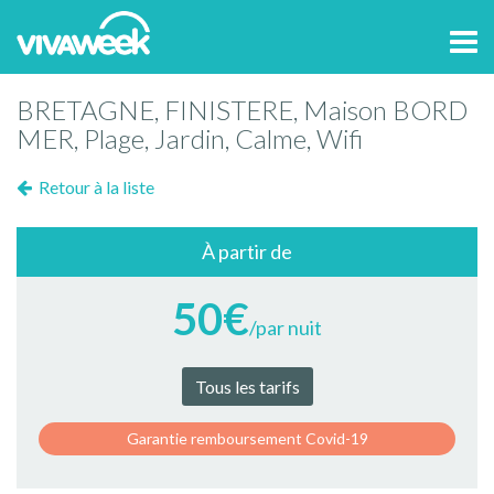
Tog
navi
BRETAGNE, FINISTERE, Maison BORD
MER, Plage, Jardin, Calme, Wifi
Retour à la liste
À partir de
50€
/par nuit
Tous les tarifs
Garantie remboursement Covid-19