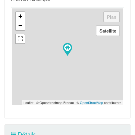
+
−
Leaflet | © Openstreetmap France | ©
OpenStreetMap
contributors
Détails