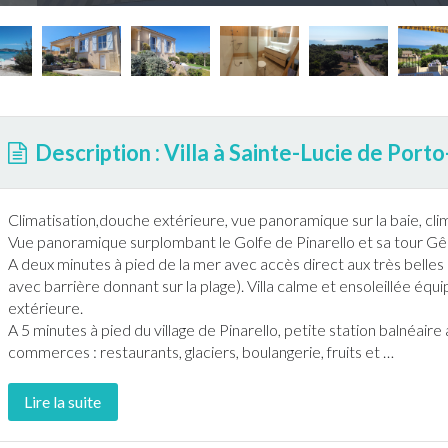
Description : Villa à Sainte-Lucie de Port
Climatisation
,douche extérieure, vue panoramique sur la baie,
cli
Vue panoramique surplombant le
Golf
e de Pinarello et sa tour G
A deux minutes à pied de la mer avec accès direct aux très belles p
avec barrière donnant sur la plage). Villa calme et ensoleillée équ
extérieure.
A 5 minutes à pied du village de Pinarello, petite station balnéaire 
commerces : restaurants, glaciers, boulangerie, fruits et
…
Lire la suite