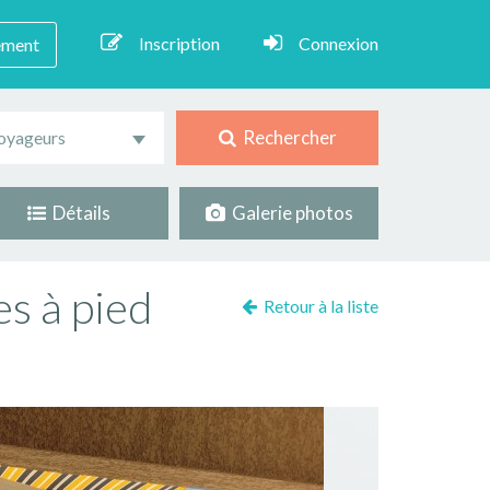
Inscription
Connexion
ement
Rechercher
oyageurs
Détails
Galerie photos
es à pied
Retour à la liste