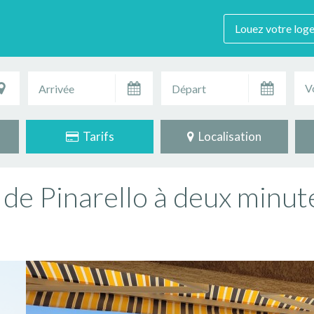
Louez votre log
V
Tarifs
Localisation
e de Pinarello à deux minut