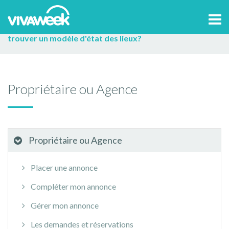
Accueil
>
Aide et contact
Propriétaire ou Agence
Tog
Conseils pour la location
Contrat et état des lieux
Où
navi
trouver un modèle d'état des lieux?
Propriétaire ou Agence
Propriétaire ou Agence
Placer une annonce
Compléter mon annonce
Gérer mon annonce
Les demandes et réservations