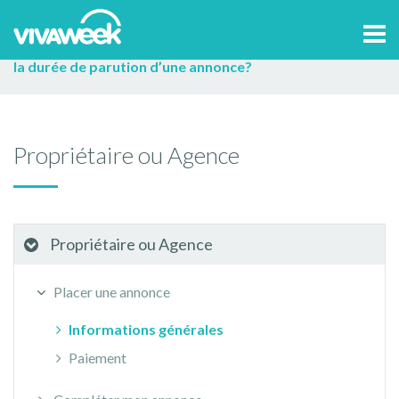
Accueil
>
Aide et contact
Propriétaire ou Agence
Tog
Placer une annonce
Informations générales
Quelle est
navi
la durée de parution d’une annonce?
Propriétaire ou Agence
Propriétaire ou Agence
Placer une annonce
Informations générales
Paiement