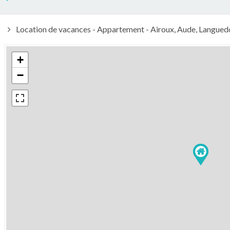
Location de vacances - Appartement - Airoux, Aude, Languedo
+
−