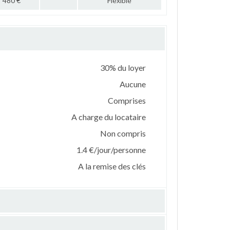
480 €
Flexible
30% du loyer
Aucune
Comprises
A charge du locataire
Non compris
1.4 €/jour/personne
A la remise des clés