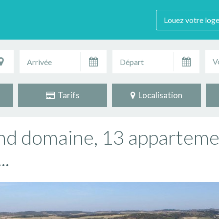
Louez votre log
V
Tarifs
Localisation
rand domaine, 13 apparteme
..