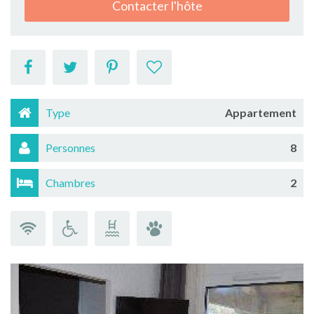
Contacter l'hôte
Type
Appartement
Personnes
8
Chambres
2