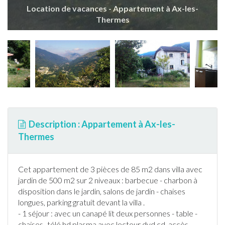
Location de vacances - Appartement à Ax-les-
Thermes
Description : Appartement à Ax-les-
Thermes
Cet
appartement
de 3 pièces de 85 m2 dans villa avec
jardin
de 500 m2 sur 2 niveaux :
barbecue
- charbon à
disposition dans le
jardin
, salons de
jardin
- chaises
longues, parking gratuit devant la villa .
- 1 séjour : avec un canapé lit deux personnes - table -
chaises- télé hd plasma avec lecteur dvd cd, accès