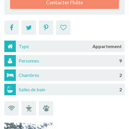
Contacter l'hôte
Type
Appartement
Personnes
9
Chambres
2
Salles de bain
2