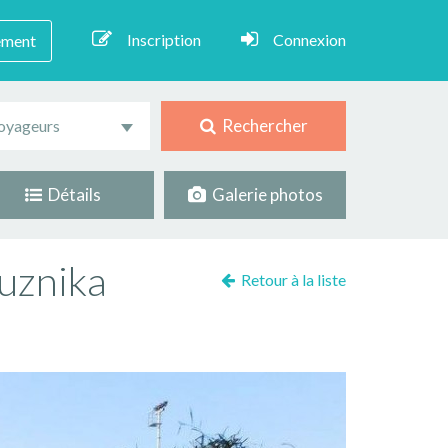
Inscription
Connexion
ement
Rechercher
oyageurs
Détails
Galerie photos
uznika
Retour à la liste