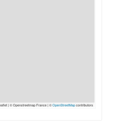
eaflet | © Openstreetmap France | ©
OpenStreetMap
contributors