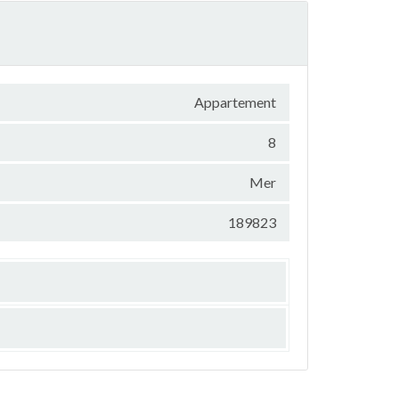
Appartement
8
Mer
189823