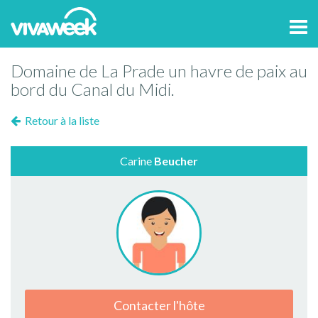
Tog
navi
Domaine de La Prade un havre de paix au
bord du Canal du Midi.
Retour à la liste
Carine
Beucher
Contacter l'hôte