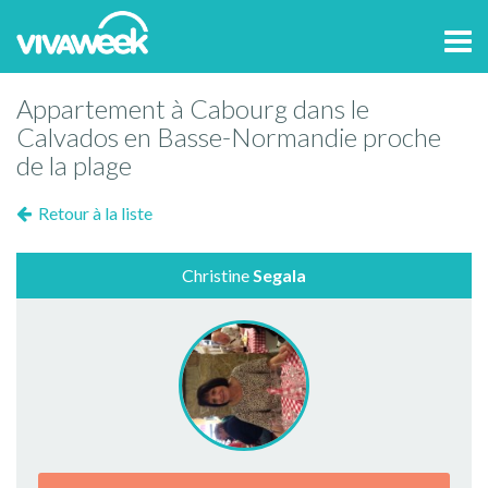
Tog
navi
Appartement à Cabourg dans le
Calvados en Basse-Normandie proche
de la plage
Retour à la liste
Christine
Segala