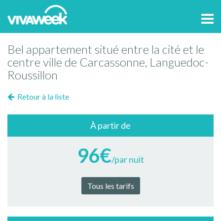
Tog
navi
Bel appartement situé entre la cité et le
centre ville de Carcassonne, Languedoc-
Roussillon
Retour à la liste
À partir de
96€
/par nuit
Tous les tarifs