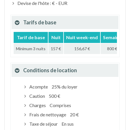
Devise de l'hôte : € - EUR
Tarifs de base
Tarif de base
Nuit
Nuit week-end
Semaine
Minimum 3 nuits
157 €
156,67 €
800 €
2
Conditions de location
Acompte
25% du loyer
Caution
500 €
Charges
Comprises
Frais de nettoyage
20 €
Taxe de séjour
En sus