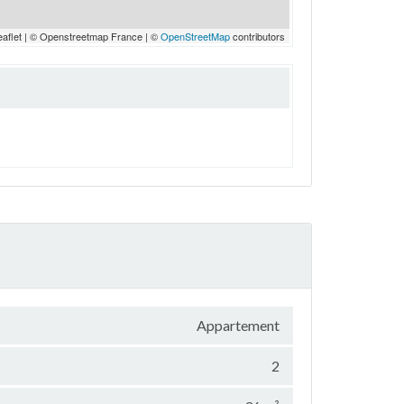
eaflet | © Openstreetmap France | ©
OpenStreetMap
contributors
Appartement
2