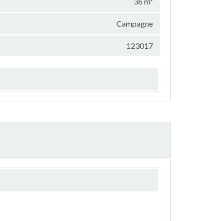
36 m²
Campagne
123017