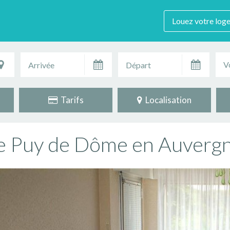
Louez votre log
V
Tarifs
Localisation
e Puy de Dôme en Auverg