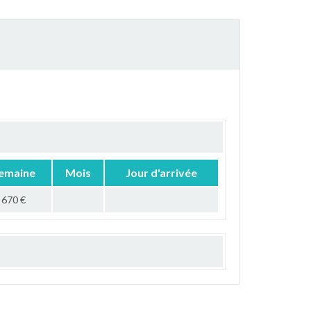
emaine
Mois
Jour d'arrivée
670 €