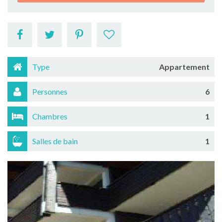
Type
Appartement
Personnes
6
Chambres
1
Salles de bain
1