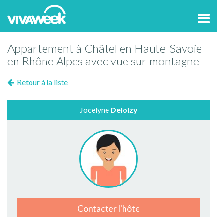
Tog
navi
Appartement à Châtel en Haute-Savoie
en Rhône Alpes avec vue sur montagne
Retour à la liste
Jocelyne
Deloizy
Contacter l'hôte