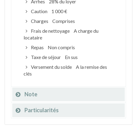
Arrhes
28% du loyer
Caution
1 000 €
Charges
Comprises
Frais de nettoyage
A charge du
locataire
Repas
Non compris
Taxe de séjour
En sus
Versement du solde
A la remise des
clés
Note
Particularités