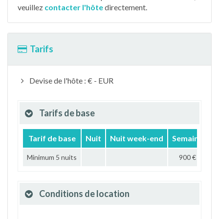
veuillez
contacter l'hôte
directement.
Tarifs
Devise de l'hôte : € - EUR
Tarifs de base
Tarif de base
Nuit
Nuit week-end
Semaine
M
Minimum 5 nuits
900 €
Conditions de location