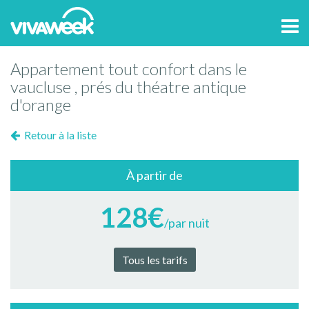
Tog
navi
Appartement tout confort dans le
vaucluse , prés du théatre antique
d'orange
Retour à la liste
À partir de
128€
/par nuit
Tous les tarifs