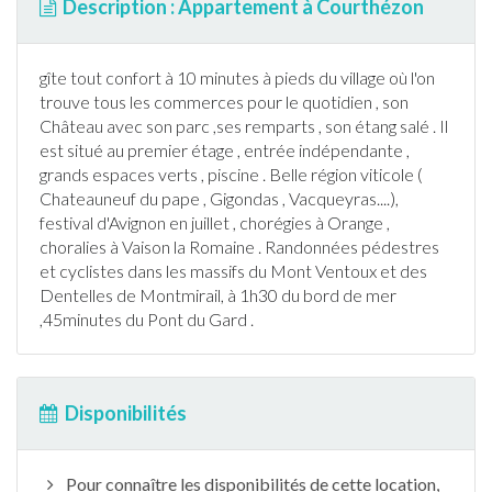
Description : Appartement à Courthézon
gîte tout confort à 10 minutes à pieds du village où l'on
trouve tous les commerces pour le quotidien , son
Château avec son parc ,ses remparts , son étang salé . Il
est situé au premier étage , entrée indépendante ,
grands espaces verts ,
piscine
. Belle région viticole (
Chateauneuf du pape , Gigondas , Vacqueyras....),
festival d'Avignon en juillet , chorégies à Orange ,
choralies à Vaison la Romaine .
Randonnée
s pédestres
et cyclistes dans les massifs du Mont Ventoux et des
Dentelles de Montmirail, à 1h30 du bord de mer
,45minutes du Pont du Gard .
Disponibilités
Pour connaître les disponibilités de cette location,