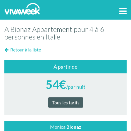
Tog
navi
A Bionaz Appartement pour 4 à 6
personnes en Italie
Retour à la liste
À partir de
54€
/par nuit
Tous les tarifs
Monica
Bionaz