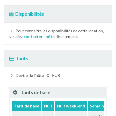
Disponibilités
Pour connaître les disponibilités de cette location,
veuillez
contacter l'hôte
directement.
Tarifs
Devise de l'hôte : € - EUR
Tarifs de base
Tarif de base
Nuit
Nuit week-end
Semaine
Mo
380 €