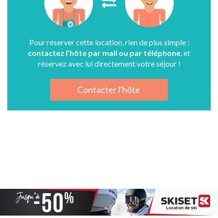
Pour réserver cette location, rien de plus simple :
contactez l’hôte par mail ou par téléphone
, et
réservez avec lui directement votre séjour !
Contacter l'hôte