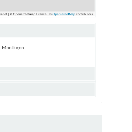
eaflet | © Openstreetmap France | ©
OpenStreetMap
contributors
Montluçon