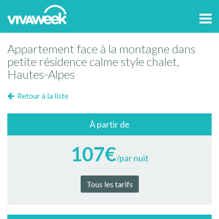
Tog
navi
Appartement face à la montagne dans
petite résidence calme style chalet,
Hautes-Alpes
Retour à la liste
À partir de
107€
/par nuit
Tous les tarifs