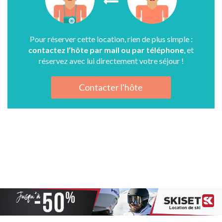
Pour réserver cette location, rien de plus simple :
contactez l’hôte par mail ou par téléphone
, et
réservez avec lui directement votre séjour !
Contacter l'hôte