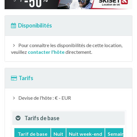
Disponibilités
Pour connaître les disponibilités de cette location,
veuillez
contacter l'hôte
directement.
Tarifs
Devise de l'hôte : € - EUR
Tarifs de base
Tarif de base
Nuit
Nuit week-end
Semaine
M