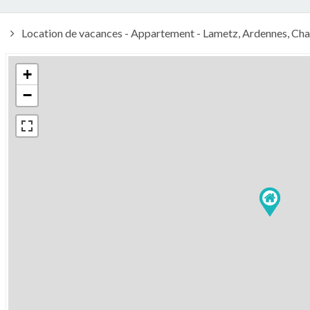
Location de vacances - Appartement - Lametz, Ardennes, Ch
+
−