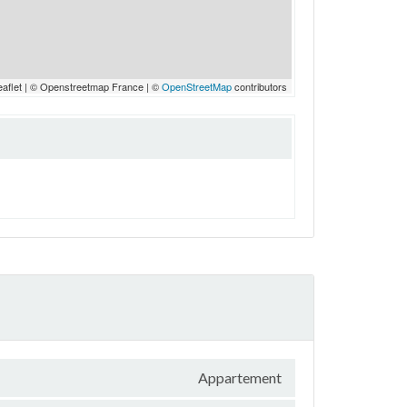
eaflet | © Openstreetmap France | ©
OpenStreetMap
contributors
Appartement