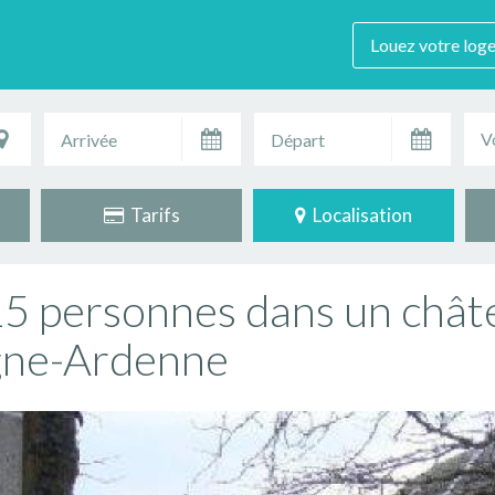
Louez votre log
V
Tarifs
Localisation
5 personnes dans un chât
gne-Ardenne