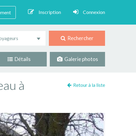
Inscription
Connexion
ement
Rechercher
oyageurs
Détails
Galerie photos
eau à
Retour à la liste