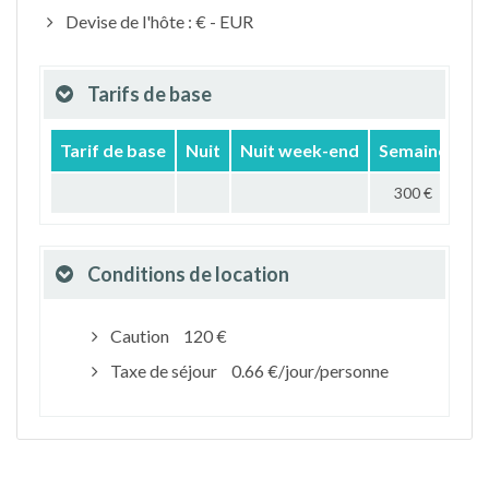
Devise de l'hôte : € - EUR
Tarifs de base
Tarif de base
Nuit
Nuit week-end
Semaine
Mo
300 €
Conditions de location
Caution
120 €
Taxe de séjour
0.66 €/jour/personne