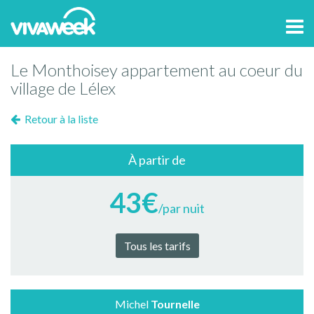
Tog
navi
Le Monthoisey appartement au coeur du
village de Lélex
Retour à la liste
À partir de
43€
/par nuit
Tous les tarifs
Michel
Tournelle