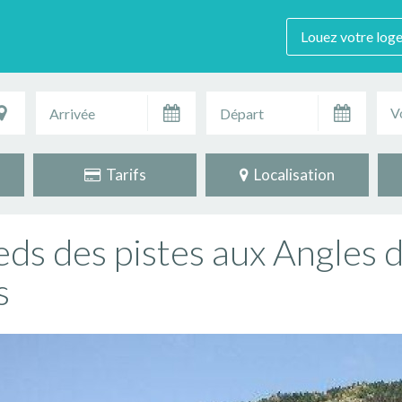
Louez votre log
V
Tarifs
Localisation
ds des pistes aux Angles d
s