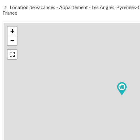
Location de vacances - Appartement - Les Angles, Pyrénées-O
France
+
−