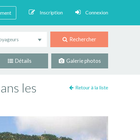
Inscription
Connexion
ement
Rechercher
oyageurs
Détails
Galerie photos
ans les
Retour à la liste