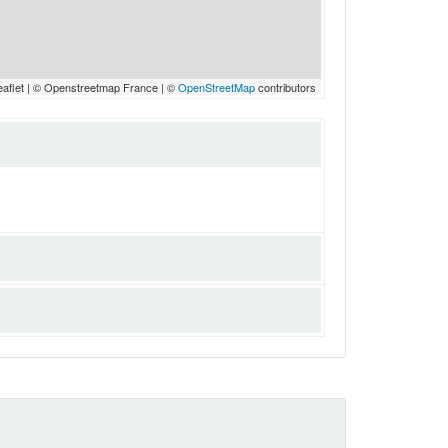
eaflet | © Openstreetmap France | ©
OpenStreetMap
contributors