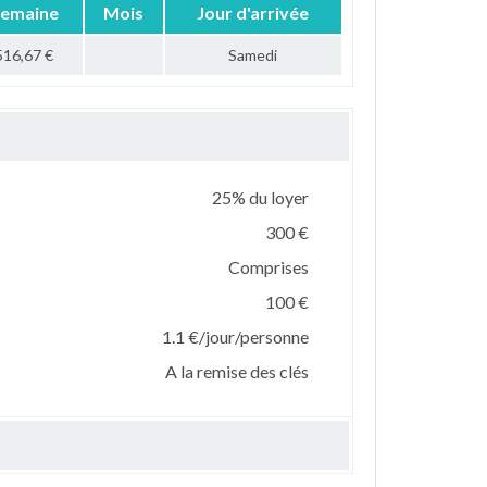
emaine
Mois
Jour d'arrivée
516,67 €
Samedi
25% du loyer
300 €
Comprises
100 €
1.1 €/jour/personne
A la remise des clés