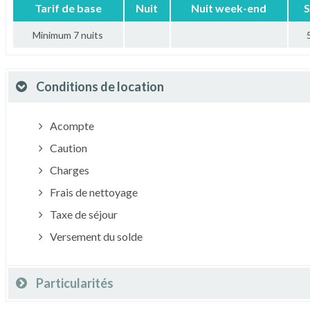
Tarif de base
Nuit
Nuit week-end
S
Minimum 7 nuits
Conditions de location
Acompte
Caution
Charges
Frais de nettoyage
Taxe de séjour
Versement du solde
Particularités