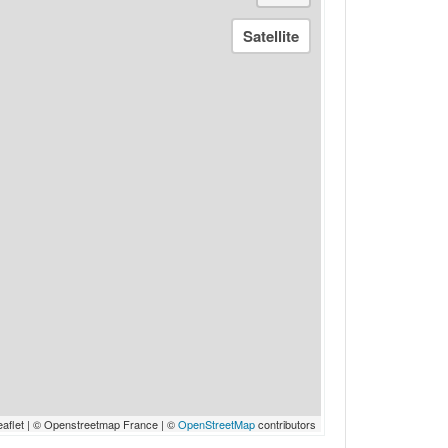
eaflet | © Openstreetmap France | ©
OpenStreetMap
contributors