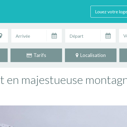
Louez votre log
V
Tarifs
Localisation
t en majestueuse montagn