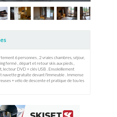
pes
rtement
6 personnes , 2 vraies chambres, séjour,
king fermé , départ et retour
ski
s aux pieds ,
at, lecteur DVD + clés USB . Ensoleillement
êt navette gratuite devant l'immeuble . Immense
euses + vélo de descente et pratique de tou les