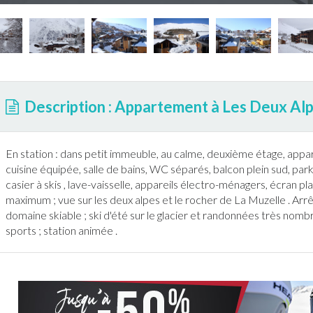
Description : Appartement à Les Deux Al
En station : dans petit immeuble, au calme, deuxième étage,
appa
cuisine équipée, salle de bains, WC séparés, balcon plein sud, par
casier à
ski
s ,
lave-vaisselle
, appareils électro-ménagers, écran pl
maximum ; vue sur
les deux alpes
et le rocher de La Muzelle . Arr
domaine
ski
able ;
ski
d'été sur le glacier et
randonnée
s très nombr
sports ; station animée .