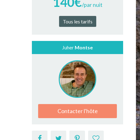
140€
/par nuit
Tous les tarifs
Juher
Montse
Contacter l'hôte