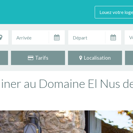
Louez votre log
V
Tarifs
Localisation
iner au Domaine El Nus d