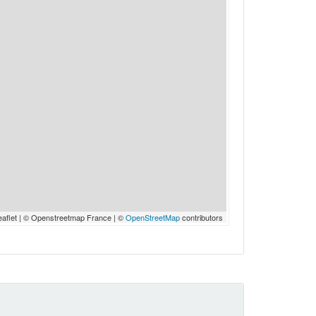
eaflet | © Openstreetmap France | ©
OpenStreetMap
contributors