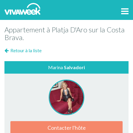
Tog
navi
Appartement à Platja D'Aro sur la Costa
Brava.
Retour à la liste
Marina
Salvadori
Contacter l'hôte