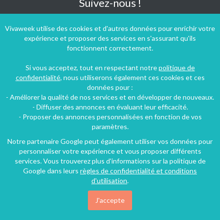
Suivez-nous !
Vivaweek utilise des cookies et d'autres données pour enrichir votre
expérience et proposer des services en s'assurant qu'ils
fonctionnent correctement.
Si vous acceptez, tout en respectant notre
politique de
confidentialité
, nous utiliserons également ces cookies et ces
données pour :
- Améliorer la qualité de nos services et en développer de nouveaux.
- Diffuser des annonces en évaluant leur efficacité.
- Proposer des annonces personnalisées en fonction de vos
paramètres.
Notre partenaire Google peut également utiliser vos données pour
personnaliser votre expérience et vous proposer différents
services. Vous trouverez plus d'informations sur la politique de
Conditions générales d'utilisation
-
Politique de confidentialité
Google dans leurs
règles de confidentialité et conditions
Copyright © 2009 ‐ 2026 Vivaweek ‐ Tous droits réservés ‐
d'utilisation
.
Dernière mise à jour du site : 08 août 2026
J'accepte