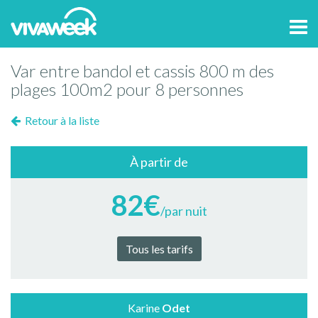
Tog
navi
Var entre bandol et cassis 800 m des
plages 100m2 pour 8 personnes
Retour à la liste
À partir de
82€
/par nuit
Tous les tarifs
Karine
Odet