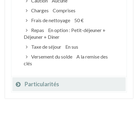
Caution
Aucune
Charges
Comprises
Frais de nettoyage
50 €
Repas
En option : Petit-déjeuner +
Déjeuner + Diner
Taxe de séjour
En sus
Versement du solde
A la remise des
clés
Particularités