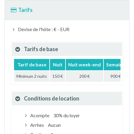
Tarifs
Devise de l'hôte : € - EUR
Tarifs de base
Tarif de base
Nuit
Nuit week-end
Semaine
Minimum 2 nuits
150 €
200 €
900 €
2
Conditions de location
Acompte
30% du loyer
Arrhes
Aucun