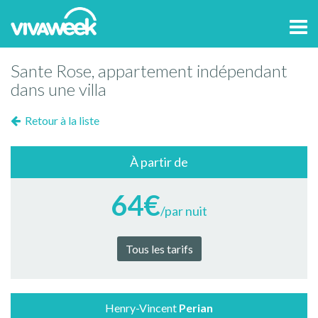
Tog
navi
Sante Rose, appartement indépendant
dans une villa
Retour à la liste
À partir de
64€
/par nuit
Tous les tarifs
Henry-Vincent
Perian