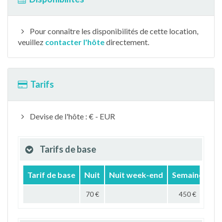
Pour connaître les disponibilités de cette location,
veuillez
contacter l'hôte
directement.
Tarifs
Devise de l'hôte : € - EUR
Tarifs de base
Tarif de base
Nuit
Nuit week-end
Semaine
Mo
70 €
450 €