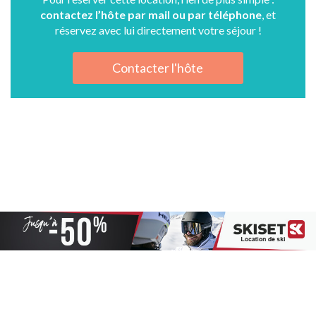
contactez l’hôte par mail ou par téléphone
, et
réservez avec lui directement votre séjour !
Contacter l'hôte