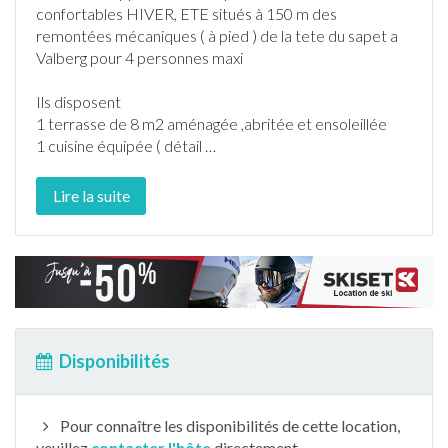
confortables HIVER, ETE situés à 150 m des
remontées mécaniques ( à pied ) de la tete du sapet a
Valberg
pour 4 personnes maxi
Ils disposent
1
terrasse
de 8 m2 aménagée ,abritée et ensoleillée
1 cuisine équipée ( détail
…
Lire la suite
Disponibilités
Pour connaître les disponibilités de cette location,
veuillez
contacter l'hôte
directement.