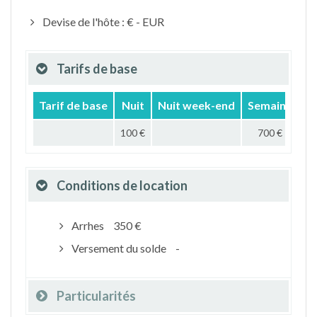
Devise de l'hôte : € - EUR
Tarifs de base
Tarif de base
Nuit
Nuit week-end
Semaine
M
100 €
700 €
Conditions de location
Arrhes
350 €
Versement du solde
-
Particularités