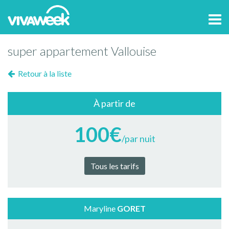
Tog
navi
super appartement Vallouise
Retour à la liste
À partir de
100€
/par nuit
Tous les tarifs
Maryline
GORET