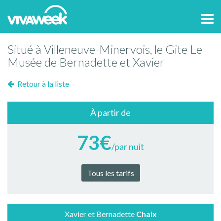
Tog
navi
Situé à Villeneuve-Minervois, le Gite Le
Musée de Bernadette et Xavier
Retour à la liste
À partir de
73€
/par nuit
Tous les tarifs
Xavier et Bernadette
Chaix