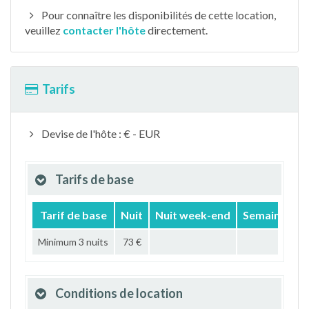
Pour connaître les disponibilités de cette location,
veuillez
contacter l'hôte
directement.
Tarifs
Devise de l'hôte : € - EUR
Tarifs de base
Tarif de base
Nuit
Nuit week-end
Semaine
M
Minimum 3 nuits
73 €
Conditions de location