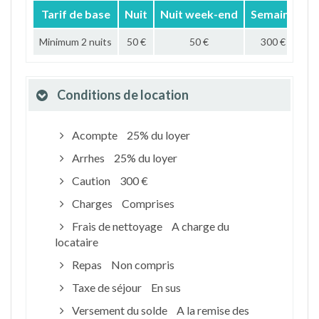
Tarif de base
Nuit
Nuit week-end
Semaine
M
Minimum 2 nuits
50 €
50 €
300 €
1 
Conditions de location
Acompte
25% du loyer
Arrhes
25% du loyer
Caution
300 €
Charges
Comprises
Frais de nettoyage
A charge du
locataire
Repas
Non compris
Taxe de séjour
En sus
Versement du solde
A la remise des