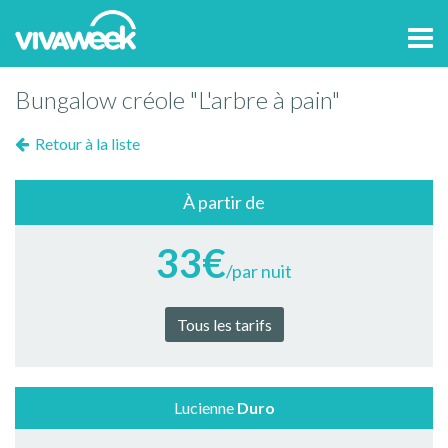
Tog
navi
Bungalow créole "L'arbre à pain"
Retour à la liste
À partir de
33€
/par nuit
Tous les tarifs
Lucienne
Duro