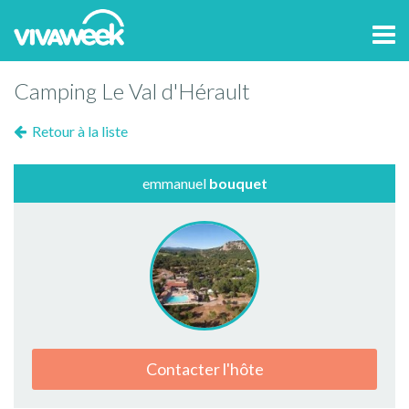
Tog
navi
Camping Le Val d'Hérault
Retour à la liste
emmanuel
bouquet
Contacter l'hôte