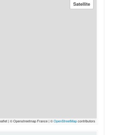
eaflet | © Openstreetmap France | ©
OpenStreetMap
contributors