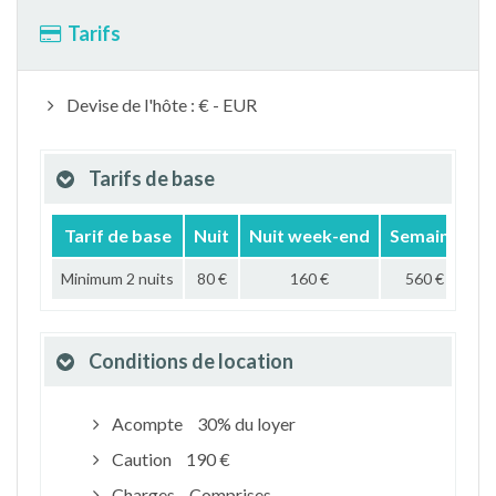
Tarifs
Devise de l'hôte : € - EUR
Tarifs de base
Tarif de base
Nuit
Nuit week-end
Semaine
M
Minimum 2 nuits
80 €
160 €
560 €
Conditions de location
Acompte
30% du loyer
Caution
190 €
Charges
Comprises