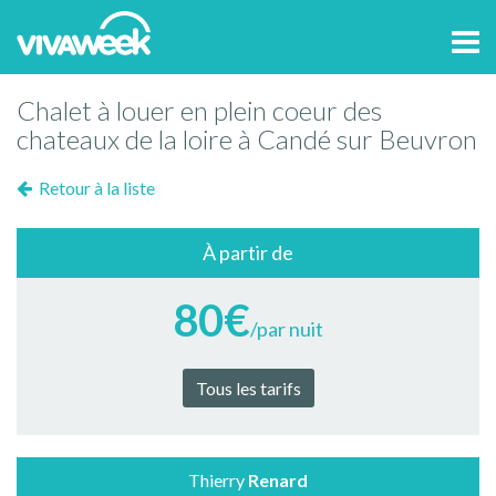
Tog
navi
Chalet à louer en plein coeur des
chateaux de la loire à Candé sur Beuvron
Retour à la liste
À partir de
80€
/par nuit
Tous les tarifs
Thierry
Renard