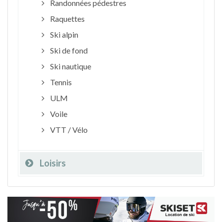
Randonnées pédestres
Raquettes
Ski alpin
Ski de fond
Ski nautique
Tennis
ULM
Voile
VTT / Vélo
Loisirs