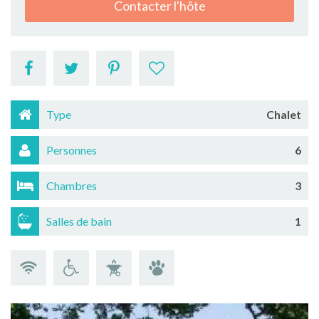
Contacter l'hôte
Type
Chalet
Personnes
6
Chambres
3
Salles de bain
1