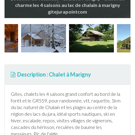
charme les 4 saisons au lac de chalain à marigny
gitejurapointcom
Description : Chalet à Marigny
Gites,
chalet
s les 4 saisons grand confort au bord de la
forêt et le GR559, pour
randonnée
, vtt, raquette, 1km
du lac naturel de Chalain et les plages au centre de la
région des lacs du
jura
, idéal
sports nautiques
,
ski
en
hiver, escalade, repos, visites villages de vignerons,
cascades du hérisson, reculées de baume les
messieurs, Pic de l'aigle.