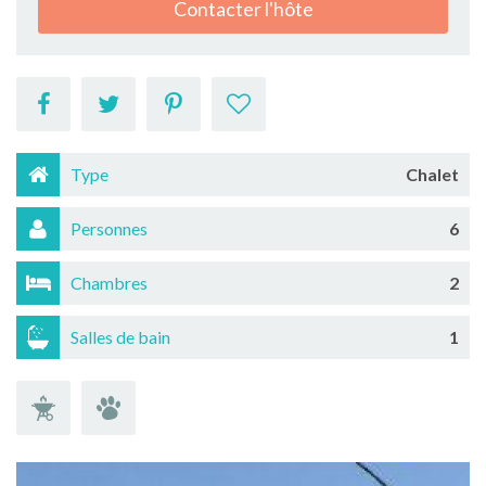
Contacter l'hôte
Type
Chalet
Personnes
6
Chambres
2
Salles de bain
1