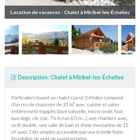
Location de vacances - Chalet à Miribel-les-Échelles
Description : Chalet à Miribel-les-Échelles
Particuliers louent un
chalet
classé 3 étoiles composé
d'un rez de chaussée de 32 m² avec cuisine et salon
entièrement équipés (lave vaisselle, micro-onde, four,
lave linge, clic clac, TV écran 67cm...), une chambre avec
un lit double , une salle de bain et d'une mezzanine de 15
m² avec 2 lits simples accessible par une échelle fixée.
Possibilité de prêt de matériel bébé.