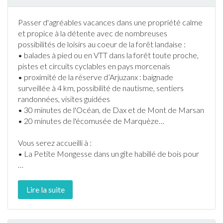
Passer d'agréables vacances dans une propriété calme
et propice à la détente avec de nombreuses
possibilités de loisirs au coeur de la forêt landaise :
• balades à pied ou en VTT dans la forêt toute proche,
pistes et circuits cyclables en pays morcenais
• proximité de la réserve d’Arjuzanx :
baignade
surveillée à 4 km, possibilité de nautisme, sentiers
randonnée
s, visites guidées
• 30 minutes de l'Océan, de Dax et de Mont de Marsan
• 20 minutes de l'écomusée de Marquèze…
Vous serez accueilli à :
• La Petite Mongesse dans un gîte habillé de bois pour
…
Lire la suite