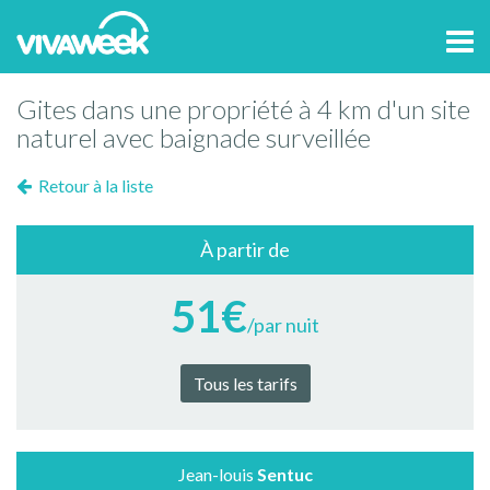
Tog
navi
Gites dans une propriété à 4 km d'un site
naturel avec baignade surveillée
Retour à la liste
À partir de
51€
/par nuit
Tous les tarifs
Jean-louis
Sentuc