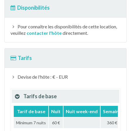
Disponibilités
Pour connaître les disponibilités de cette location,
veuillez
contacter l'hôte
directement.
Tarifs
Devise de l'hôte : € - EUR
Tarifs de base
Tarif de base
Nuit
Nuit week-end
Semaine
M
Minimum 7 nuits
60 €
360 €