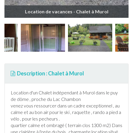
Location de vacances - Chalet à Murol
Description : Chalet à Murol
Location d'un
Chalet
indépendant à
Murol
dans le puy
de dôme , proche du Lac Chambon
venez vous ressourcer dans un cadre exceptionnel , au
calme et au bon air pour le
ski
, raquette , rando a pied a
vélo , pour les pecheurs .
quartier calme et ombragé ( terrain clos 1300 m2) Dans
une clairière à l'orée du bois , charmante location situé