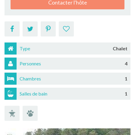
Contacter l'hôte
Type
Chalet
Personnes
4
Chambres
1
Salles de bain
1