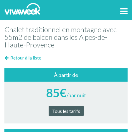
Tog
navi
Chalet traditionnel en montagne avec
55m2 de balcon dans les Alpes-de-
Haute-Provence
Retour à la liste
À partir de
85€
/par nuit
Tous les tarifs