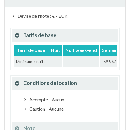
Devise de l'hôte : € - EUR
Tarifs de base
Tarif de base
Nuit
Nuit week-end
Semaine
M
Minimum 7 nuits
596,67 €
Conditions de location
Acompte
Aucun
Caution
Aucune
Note