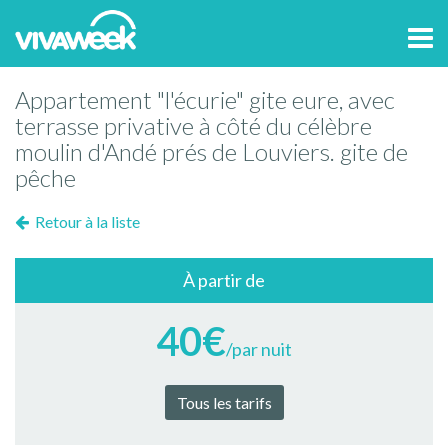
Tog
navi
Appartement "l'écurie" gite eure, avec
terrasse privative à côté du célèbre
moulin d'Andé prés de Louviers. gite de
pêche
Retour à la liste
À partir de
40€
/par nuit
Tous les tarifs