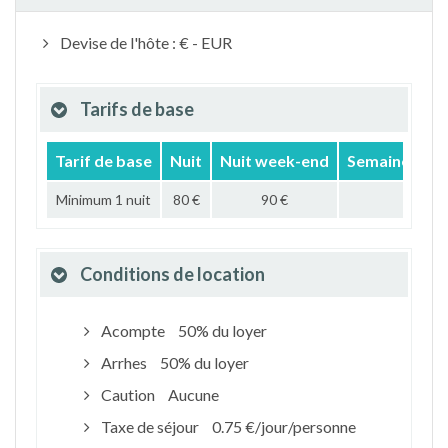
Devise de l'hôte : € - EUR
Tarifs de base
Tarif de base
Nuit
Nuit week-end
Semaine
Mo
Minimum 1 nuit
80 €
90 €
Conditions de location
Acompte
50% du loyer
Arrhes
50% du loyer
Caution
Aucune
Taxe de séjour
0.75 €/jour/personne