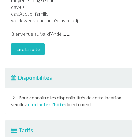
moyen et long séjour,
day-us,
day,Accueil famille
week,week-end, nuitée avec pdj
Bienvenue au Val d’
Andé
…
…
Lire la suite
Disponibilités
Pour connaître les disponibilités de cette location,
veuillez
contacter l'hôte
directement.
Tarifs