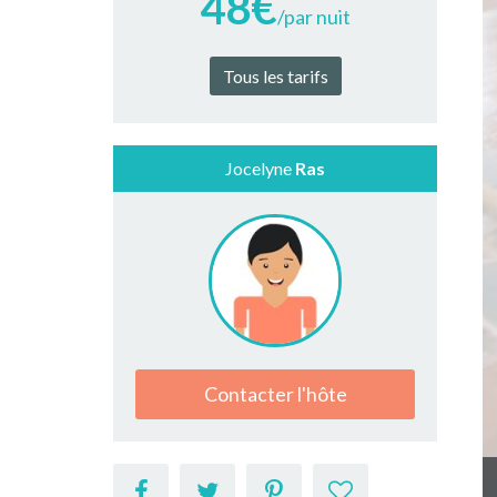
48€
/par nuit
Tous les tarifs
Jocelyne
Ras
Contacter l'hôte