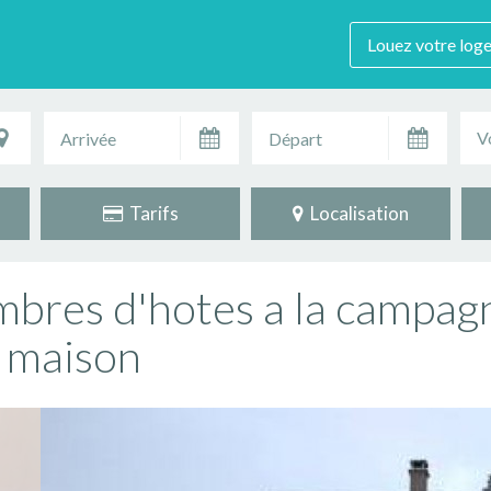
Louez votre log
V
Tarifs
Localisation
mbres d'hotes a la campag
a maison