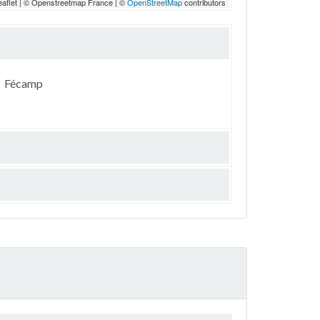
eaflet | © Openstreetmap France | ©
OpenStreetMap
contributors
Fécamp