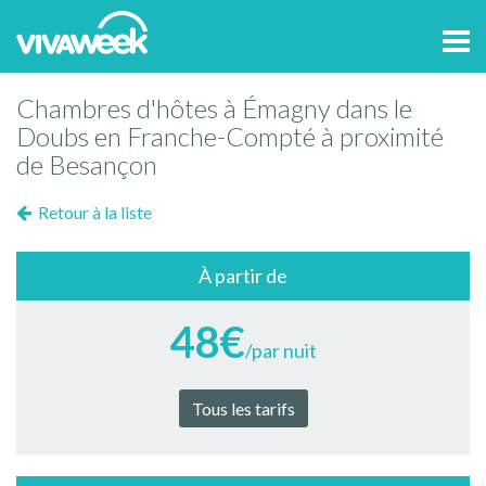
Tog
navi
Chambres d'hôtes à Émagny dans le
Doubs en Franche-Compté à proximité
de Besançon
Retour à la liste
À partir de
48€
/par nuit
Tous les tarifs