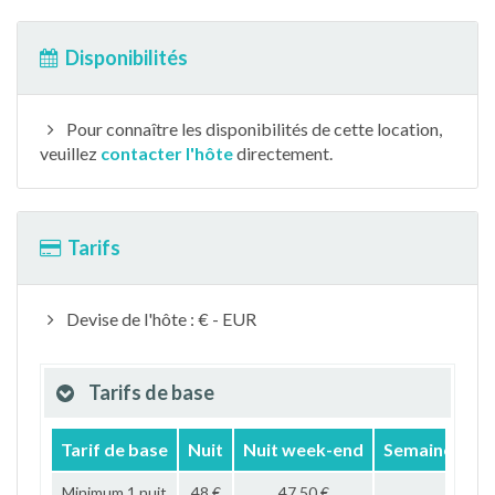
Disponibilités
Pour connaître les disponibilités de cette location,
veuillez
contacter l'hôte
directement.
Tarifs
Devise de l'hôte : € - EUR
Tarifs de base
Tarif de base
Nuit
Nuit week-end
Semaine
Mo
Minimum 1 nuit
48 €
47,50 €