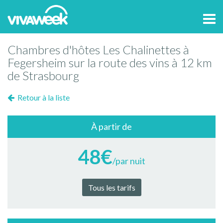
Tog
navi
Chambres d'hôtes Les Chalinettes à
Fegersheim sur la route des vins à 12 km
de Strasbourg
Retour à la liste
À partir de
48€
/par nuit
Tous les tarifs