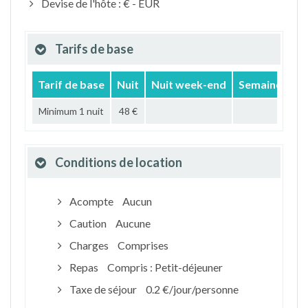
Devise de l'hôte : € - EUR
Tarifs de base
Tarif de base
Nuit
Nuit week-end
Semaine
Mo
Minimum 1 nuit
48 €
Conditions de location
Acompte
Aucun
Caution
Aucune
Charges
Comprises
Repas
Compris : Petit-déjeuner
Taxe de séjour
0.2 €/jour/personne