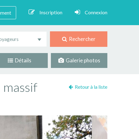
Inscription
Connexion
ement
Rechercher
oyageurs
Détails
Galerie photos
 massif
Retour à la liste