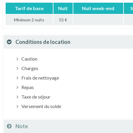
Tarif de base
Nuit
Nuit week-end
S
Minimum 2 nuits
55 €
Conditions de location
Caution
Charges
Frais de nettoyage
Repas
Taxe de séjour
Versement du solde
Note