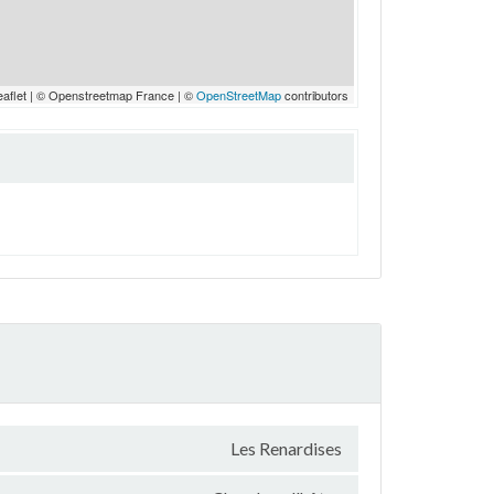
eaflet | © Openstreetmap France | ©
OpenStreetMap
contributors
Les Renardises