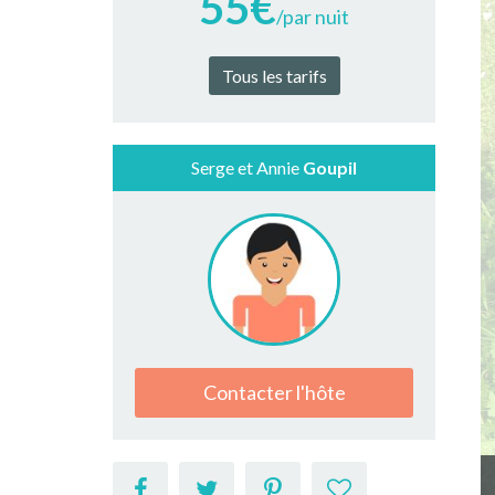
55€
/par nuit
Tous les tarifs
Serge et Annie
Goupil
Contacter l'hôte