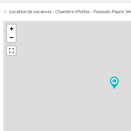
Location de vacances - Chambre d'hôtes - Foussais-Payré, Ven
+
−