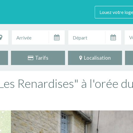
Louez votre log
V
Tarifs
Localisation
es Renardises" à l'orée du